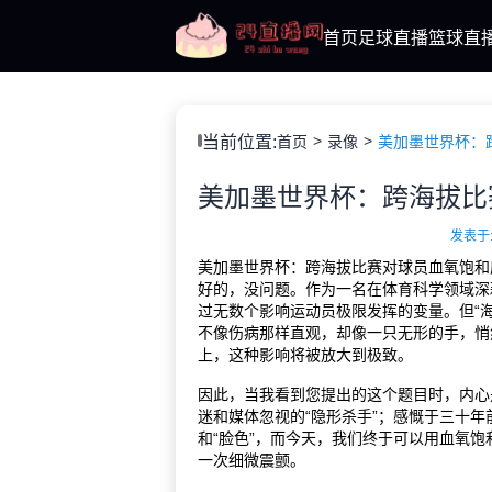
首页
足球直播
篮球直
当前位置:
首页
录像
美加墨世界杯：
发表于: 
美加墨世界杯：跨海拔比赛对球员血氧饱和
好的，没问题。作为一名在体育科学领域深
过无数个影响运动员极限发挥的变量。但“
不像伤病那样直观，却像一只无形的手，悄
上，这种影响将被放大到极致。
因此，当我看到您提出的这个题目时，内心
迷和媒体忽视的“隐形杀手”；感慨于三十年
和“脸色”，而今天，我们终于可以用血氧饱
一次细微震颤。