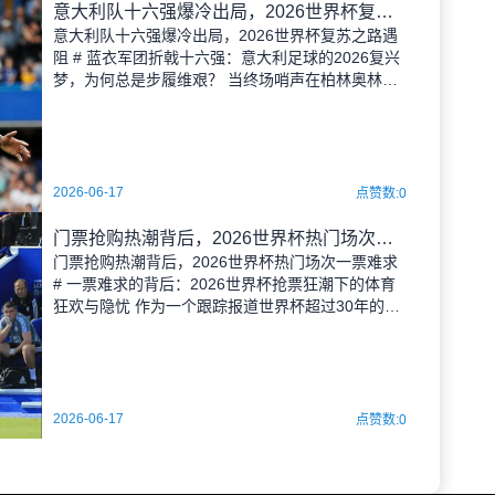
意大利队十六强爆冷出局，2026世界杯复苏之路遇阻
意大利队十六强爆冷出局，2026世界杯复苏之路遇
阻 # 蓝衣军团折戟十六强：意大利足球的2026复兴
梦，为何总是步履维艰？ 当终场哨声在柏林奥林匹
克体育场响起，比分牌上刺眼的数字像一把钝刀，
缓慢而残忍地割裂着每一个意大利球迷的心。意大
利队，这支曾经四次
2026-06-17
点赞数:0
门票抢购热潮背后，2026世界杯热门场次一票难求
门票抢购热潮背后，2026世界杯热门场次一票难求
# 一票难求的背后：2026世界杯抢票狂潮下的体育
狂欢与隐忧 作为一个跟踪报道世界杯超过30年的体
育评论人，我必须说，当我看到2026年世界杯门票
首轮预售的数据时，内心五味杂陈。这不是我第一
次见证“秒
2026-06-17
点赞数:0