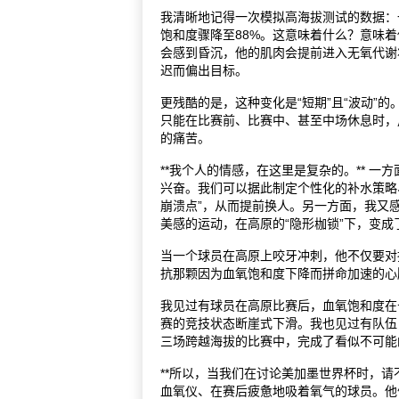
我清晰地记得一次模拟高海拔测试的数据：
饱和度骤降至88%。这意味着什么？意味
会感到昏沉，他的肌肉会提前进入无氧代谢
迟而偏出目标。
更残酷的是，这种变化是“短期”且“波动”
只能在比赛前、比赛中、甚至中场休息时，
的痛苦。
**我个人的情感，在这里是复杂的。** 
兴奋。我们可以据此制定个性化的补水策略
崩溃点”，从而提前换人。另一方面，我又
美感的运动，在高原的“隐形枷锁”下，变成
当一个球员在高原上咬牙冲刺，他不仅要对
抗那颗因为血氧饱和度下降而拼命加速的心
我见过有球员在高原比赛后，血氧饱和度在
赛的竞技状态断崖式下滑。我也见过有队伍
三场跨越海拔的比赛中，完成了看似不可能的
**所以，当我们在讨论美加墨世界杯时，请
血氧仪、在赛后疲惫地吸着氧气的球员。他