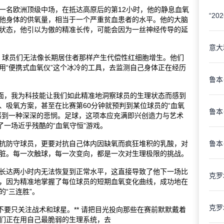
一名欧洲顶级中场，在抵达高原后的第12小时，他的静息血氧
着他身体的供氧量，相当于一个严重贫血患者的水平。他的大脑
状态，他引以为傲的精准长传，可能会因为一丝神经传导的延
的。球员们无法像长期居住者那样产生代偿性红细胞增生。他们
用“便携式血氧仪”这个冰冷的工具，去监测自己身体正在经历
一方面，我为科技能让我们如此精准地洞察球员的生理状态而感到
、吸氧方案，甚至在比赛第60分钟就预判到某位球员的“血氧
感到一种深深的悲悯。足球，这项本应充满即兴创造力与艺术
了一场近乎残酷的“血氧守恒”游戏。
抗防守球员，更要对抗自己体内因缺氧而疯狂堆积的乳酸，对
脏。每一次触球，每一次变向，都是一次对生理极限的挑战。
长达两小时内无法恢复到正常水平，这直接导致了他下一场比
，因为精准地掌握了每位球员的短期血氧变化曲线，成功地在
“三连胜”。
不要只关注战术和球星。** 请把目光投向那些在赛前默默戴着
们正在用自己最脆弱的生理系统，去