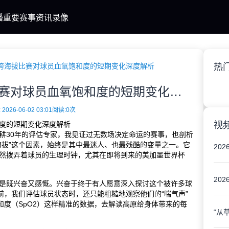
播
重要赛事
资讯
录像
跨海拔比赛对球员血氧饱和度的短期变化深度解析
热
美加墨世界杯：跨海拔比赛对球员血氧饱和度的短期变化深度解析
2026-06-02 03:01
阅读:0次
度的短期变化深度解析
视
耕30年的评估专家，我见证过无数场决定命运的赛事，也剖析
海拔”这个因素，始终是其中最迷人、也最残酷的变量之一。它
20
然拨弄着球员的生理时钟，尤其在即将到来的美加墨世界杯
是既兴奋又感慨。兴奋于终于有人愿意深入探讨这个被许多球
前，我们评估球员状态时，还只能粗糙地观察他们的“喘气声”
和度（SpO2）这样精准的数据，去解读高原给身体带来的每
“从