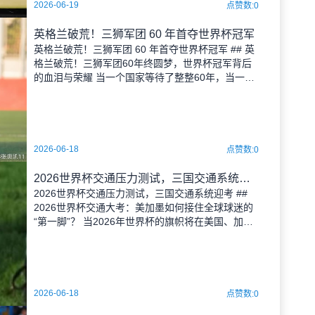
2026-06-19
点赞数:0
英格兰破荒！三狮军团 60 年首夺世界杯冠军
英格兰破荒！三狮军团 60 年首夺世界杯冠军 ## 英
格兰破荒！三狮军团60年终圆梦，世界杯冠军背后
的血泪与荣耀 当一个国家等待了整整60年，当一代
又一代球员在世界杯的赛场上铩羽而归，当1966年
的辉煌渐渐成为尘封的记忆——英格兰足球，这支
被称为
2026-06-18
点赞数:0
2026世界杯交通压力测试，三国交通系统迎考
2026世界杯交通压力测试，三国交通系统迎考 ##
2026世界杯交通大考：美加墨如何接住全球球迷的
“第一脚”？ 当2026年世界杯的旗帜将在美国、加拿
大和墨西哥三国上空同时升起时，一场比绿茵场上
的较量更早开始的“隐形比赛”已经悄然打响。作为一
位
2026-06-18
点赞数:0