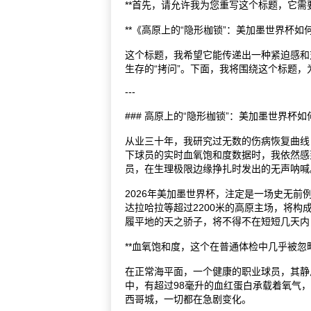
**首先，请允许我为您重写这个标题，它需
**《高原上的“隐形枷锁”：美加墨世界杯如
这个标题，我希望它能传递出一种紧迫感和
生存的“拷问”。下面，我将围绕这个标题
---
### 高原上的“隐形枷锁”：美加墨世界
从业三十年，我研究过无数的伤病恢复曲线
下球员的实时血氧饱和度数据时，我依然感
员，在生理极限边缘挣扎时发出的无声呐喊
2026年美加墨世界杯，注定是一场史无前
达拉哈拉等超过2200米的高原主场，将构
履平地的天之骄子，将不得不在短短几天内，
**血氧饱和度，这个在普通体检中几乎被忽略
在正常海平面，一个健康的职业球员，其静息
中，有超过98毫升的血红蛋白承载着氧气
西哥城，一切都在急剧变化。