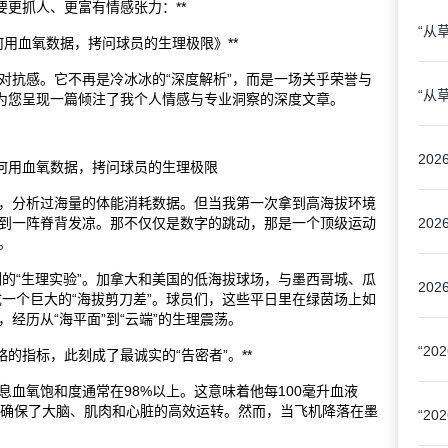
要更抓人、更富有情感张力：**
“从
何用血氧数据，拷问球员的生理极限》**
对抗感。它不再是冷冰冰的“深度解析”，而是一场关乎荣誉与
“从
，为您呈现一篇倾注了我个人情感与专业洞察的深度文章。
杯如何用血氧数据，拷问球员的生理极限
，分析过海量的体能消耗数据。但当我第一次拿到高海拔环境
到一阵脊背发凉。那不仅仅是数字的跳动，那是一个顶级运动
。
例的“生理实验”。加拿大和美国的低海拔球场，与墨西哥城、瓜
成一个巨大的“海拔剪刀差”。球员们，这些平日里在绿茵场上如
经历从“海平面”到“云端”的生理震荡。
的指标，此刻成了最诚实的“告密者”。**
血氧饱和度通常在98%以上。这意味着他每100毫升血液
，确保了大脑、肌肉和心脏的高效运转。然而，当飞机降落在墨