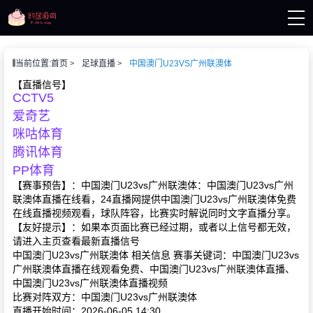
页
当前位置:
首页
足球直播
中国澳门U23VS广州联澳体
直播
直播
【直播信号】
CCTV5
赛事
讯
爱奇艺
像
咪咕体育
腾讯体育
PP体育
【赛事预告】：中国澳门U23vs广州联澳体：中国澳门U23vs广州
联澳体直播在线看，24直播网提供中国澳门U23vs广州联澳体免费
在线直播视频观看，球队阵容，比赛实时解说同时文字直播分享。
【友好提示】：如果本页面比赛已经过期，或者以上信号都无效，
请进入主页查看最新直播信号
中国澳门U23vs广州联澳体 相关信息 赛事关键词：中国澳门U23vs
广州联澳体直播在线观看免费、中国澳门U23vs广州联澳体直播、
中国澳门U23vs广州联澳体直播视频
比赛对阵双方：中国澳门U23vs广州联澳体
直播开始时间：2026-06-05 14:30