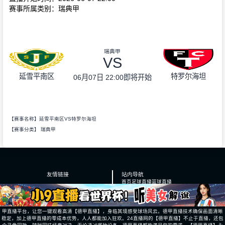
赛事所属类别：瑞典甲
瑞典甲
VS
延雪平南区
特罗尔海坦
06月07日 22:00
即将开始
【赛事名称】延雪平南区VS特罗尔海坦
【赛事分类】
瑞典甲
友情链接
站内导航
首页
足球直播
篮球直播
重要赛事
资讯
录像
德甲直播_德甲免费在线高清直播_德甲直播免费高清视频直播无插件-24直播网
★德甲直播★【✅权⚽威⚽推⚽荐✅】德甲比赛即将燃情上演，24直播网为您提供一站式免费服务！德
甲直播平台，让您一键观看高清【德甲直播】，身临其境感受球场风云。德甲直播技术确保画面清晰
稳定，加上德甲直播的零成本优势，人人都能加入狂欢。24直播网的【德甲直播】不止于直播，还包