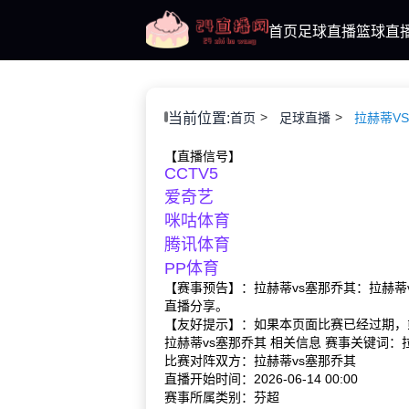
首页
足球直播
篮球直
当前位置:
首页
足球直播
拉赫蒂V
【直播信号】
CCTV5
爱奇艺
咪咕体育
腾讯体育
PP体育
【赛事预告】：拉赫蒂vs塞那乔其：拉赫蒂
直播分享。
【友好提示】：如果本页面比赛已经过期，
拉赫蒂vs塞那乔其 相关信息 赛事关键词
比赛对阵双方：拉赫蒂vs塞那乔其
直播开始时间：2026-06-14 00:00
赛事所属类别：芬超