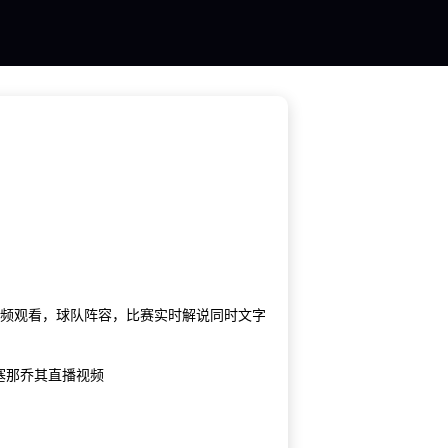
播视频观看，球队阵容，比赛实时解说同时文字
s塞那乔其直播视频