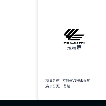
拉赫蒂
【赛事名称】拉赫蒂VS塞那乔其
【赛事分类】
芬超