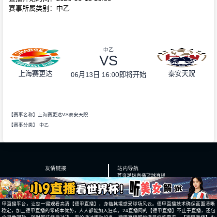
赛事所属类别：中乙
中乙
VS
上海赛更达
泰安天贶
06月13日 16:00
即将开始
【赛事名称】上海赛更达VS泰安天贶
【赛事分类】
中乙
友情链接
站内导航
首页
足球直播
篮球直播
重要赛事
资讯
录像
德甲直播_德甲免费在线高清直播_德甲直播免费高清视频直播无插件-24直播网
★德甲直播★【✅权⚽威⚽推⚽荐✅】德甲比赛即将燃情上演，24直播网为您提供一站式免费服务！德
甲直播平台，让您一键观看高清【德甲直播】，身临其境感受球场风云。德甲直播技术确保画面清晰
稳定，加上德甲直播的零成本优势，人人都能加入狂欢。24直播网的【德甲直播】不止于直播，还包