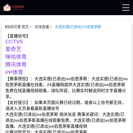
页
当前位置:
首页
足球直播
大连实德(已退出)VS伯恩茅斯
直播
直播
【直播信号】
CCTV5
赛事
讯
爱奇艺
像
咪咕体育
腾讯体育
PP体育
【赛事预告】：大连实德(已退出)vs伯恩茅斯：大连实德(已退出)vs
伯恩茅斯直播在线看，24直播网提供大连实德(已退出)vs伯恩茅斯
免费在线直播视频观看，球队阵容，比赛实时解说同时文字直播分
享。
【友好提示】：如果本页面比赛已经过期，或者以上信号都无效，
请进入主页查看最新直播信号
大连实德(已退出)vs伯恩茅斯 相关信息 赛事关键词：大连实德(已
退出)vs伯恩茅斯直播在线观看免费、大连实德(已退出)vs伯恩茅斯
直播、大连实德(已退出)vs伯恩茅斯直播视频
比赛对阵双方：大连实德(已退出)vs伯恩茅斯