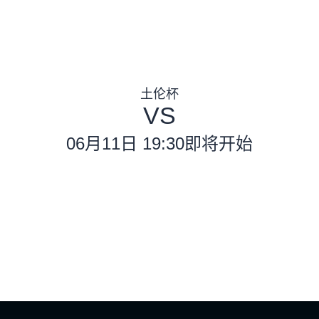
土伦杯
VS
06月11日 19:30
即将开始